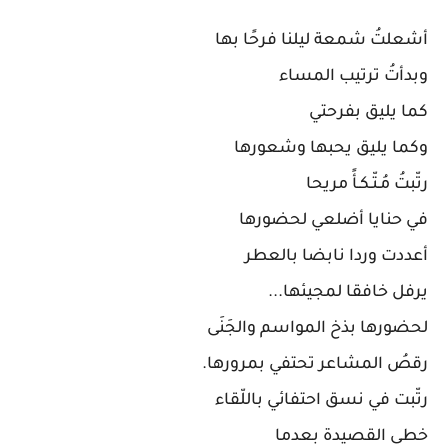
أشعلتُ شمعة ليلنا فرحًا بها
وبدأتُ ترتيب المساء
كما يليق بفرحتي
وكما يليق يحبها وشعورها
رتّبتُ مُـتّـكـأً مريحا
في حنايا أضلعي لحضورها
أعددت وردا نابضا بالعطر
يرفل خافقا لمجيئها...
لحضورها بذخ المواسم والجَنَى
رقصُ المشاعر تحتفي بمرورها.
رتّبت في نسق احتفائي باللّقاء
خطى القصيدة بعدما