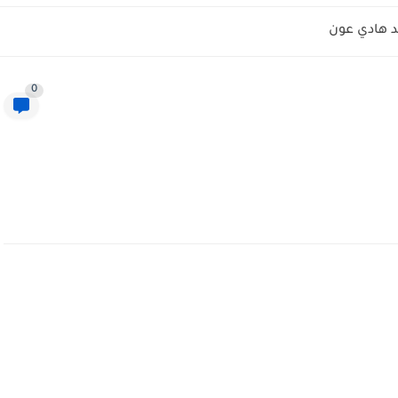
 هادي عون
0