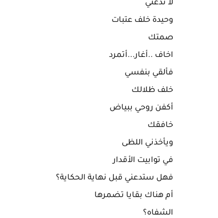
لا تدعني
وحيدة خلف عتبات
صمتك
اخاف ..أغار...أتمرد
فألقي بنفسي
خلف ظلالك
أكفن روحي ببياض
خافقك
ويأخذني اللظى
في توابيت الأقدار
فهل ستدعني قبل نهاية الحكاية؟
أم هناك بقايا تضمرها
الشفاه؟