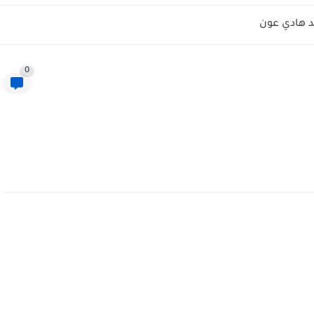
 هادي عون
0