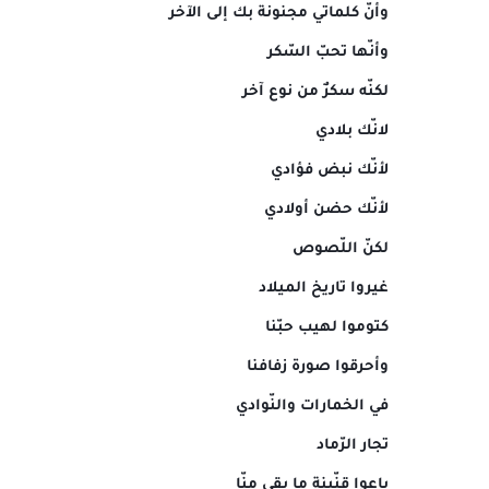
وأنّ كلماتي مجنونة بك إلى الآخر
وأنّها تحبّ السّكر
لكنّه سكرٌ من نوع آخر
لانّك بلادي
لأنّك نبض فؤادي
لأنّك حضن أولادي
لكنّ اللّصوص
غيروا تاريخ الميلاد
كتوموا لهيب حبّنا
وأحرقوا صورة زفافنا
في الخمارات والنّوادي
تجار الرّماد
باعوا قنّينة ما بقي منّا