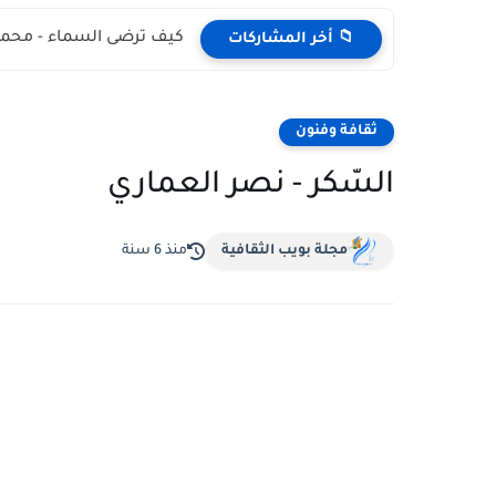
كيف ترضى السماء - محمد
📁 أخر المشاركات
ثقافة وفنون
السّكر - نصر العماري
مجلة بويب الثقافية
منذ 6 سنة