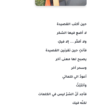
حين أكتب القصيدة
لا أضع فيها السّكر
ولا أفكّر ... إلا فيكِ
فأنتِ حين تقرئين القصيدة
يصبح لها معنى آخر
وسحر آخر
أعودُ الي كلماتي
وأتثبّتُ
فأجد أنّ السّرّ ليس في الكلمات
لكنّه فيك