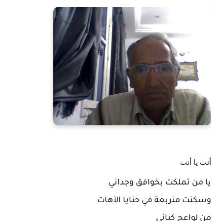
أنت يا أنت
يا من تملكت بخوافق وجداني
وسكنت متربعة في حنايا الآهات
من لواعج كياني