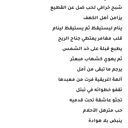
شبح خرافي لحب ضل عن القطيع
يزامن أهل الكهف
ينام ليستيقظ ثم يستيقظ لينام
قلب مغامر يمتطي جناح الريح
يطبع قبلة على خد الشمس
ثم يهوي كشهاب مبعثر
يرجم ما تبقى من أمل
آلهة اغريقية فرت من معبدها
تقفو خطواته في تبتل
تجثو عاشقة تحت قدميه
حب مترهل الأحلام
ينبض بلا هوادة