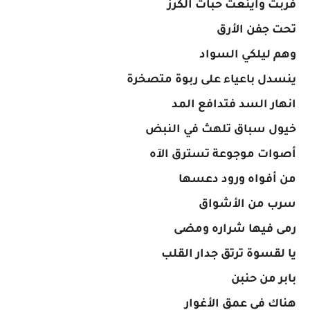
فربت واينعت حبات الكرز
تحت جفن الأرق
وهم ليلكي السواد
ينسدل باعياء على ربوة متصخرة
انهار السد فتدافع المد
خيول سباق تلهث في النبض
أصوات موجوعة تسترق الآه
من أفواه ورود دعسها
سرب من الأشواق
رمى فيها شراره ومضى
يا لقسوة ترتق جدار القلب
بابر من حنبن
هناك في عمق الأغوار