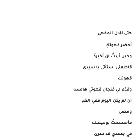
حتى نادل المقهى
أحضر قهوتكِ
وحين أردتُ ان أخبرهُ
قاطعني: ستأتي يا سيدي
قهوتكَ
وقدّم لي فنجان قهوتي هامسا
ان لم يكن اليوم ففي الغدِ
ومضى
فأحسستُ بوميضك
في جسدي قد سرى