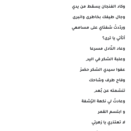
وكاد الفنجان يسقط من يدي
وجال طيفك بخاطرى وانبرى
وردّدتْ شفتاي على مسامعي
أتأتي يا ترى؟
وعاد النّادل مسرعا
وعلبة السّكر في اليد ِ
عفوا سيدي السّكر حضرْ
وفاح طرف وشاحك
تنسّمته عن بُعد ِ
وعادتْ لي نكهة الرّشفة
و ابتسم القمر
لا تعتذري يا زهرتي