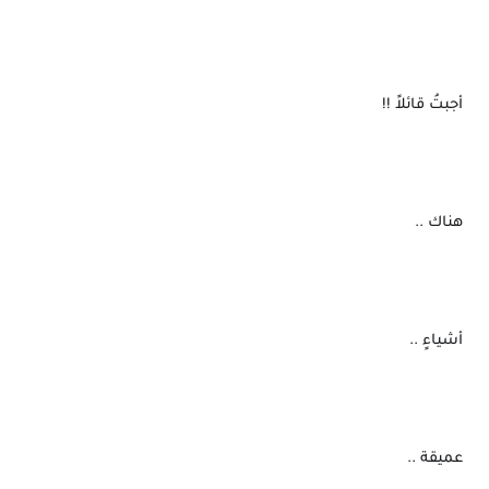
 أجبتُ قائلاً !!
 هناك ..
 أشياءٍ ..
 عميقة ..