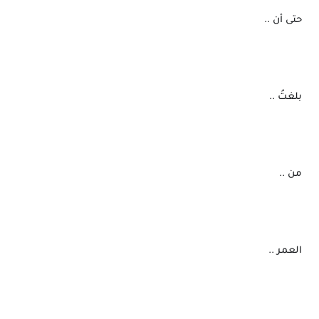
 حتى أن ..
 بلغتُ ..
 من ..
 العمر ..