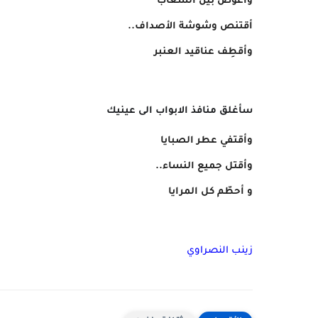
وأغوص بين الشعاب
أقتنص وشوشة الأصداف..
وأقطِف عناقيد العنبر
سأغلق منافذ الابواب الى عينيك
وأقتفي عطر الصبايا
وأقتل جميع النساء..
و أحطّم كل المرايا
زينب النصراوي