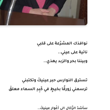
نوافذك المشرّعة على قلبي
نائية على عيني..
وبيننا بحر والزبد يهذي..
تسترق النوارس حبر عينيكَ وتكتبني
ترسمني زورقًا بخيطٍ في كَبِدِ السماء معلقْ
سأشدّ الرِّحَال الى أغْوارِ عينيكَ..