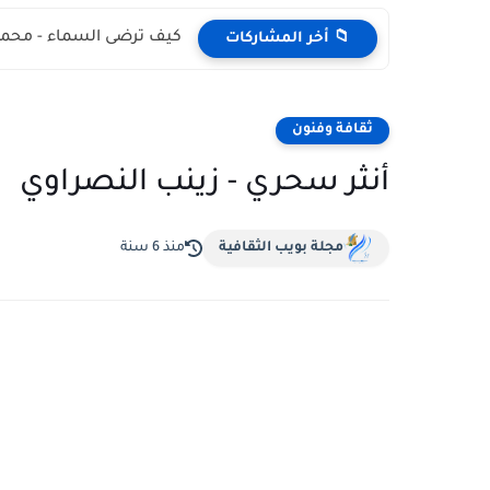
كيف ترضى السماء - محمد
📁 أخر المشاركات
ثقافة وفنون
أنثر سحري - زينب النصراوي
مجلة بويب الثقافية
منذ 6 سنة