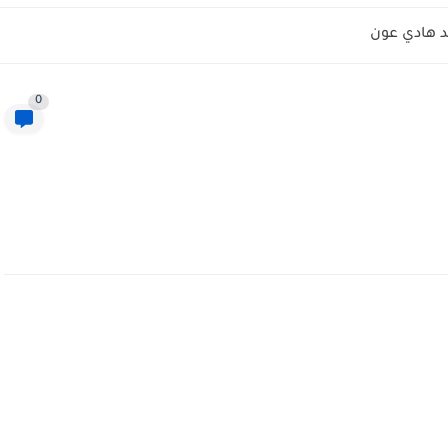
 هادي عون
0