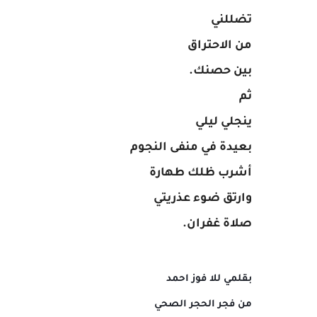
تضللني
من الاحتراق
بين حصنك.
ثم
ينجلي ليلي
بعيدة في منفى النجوم
أشرب ظلك طهارة
وارتق ضوء عذريتي
صلاة غفران.
بقلمي للا فوز احمد
من فجر الحجر الصحي