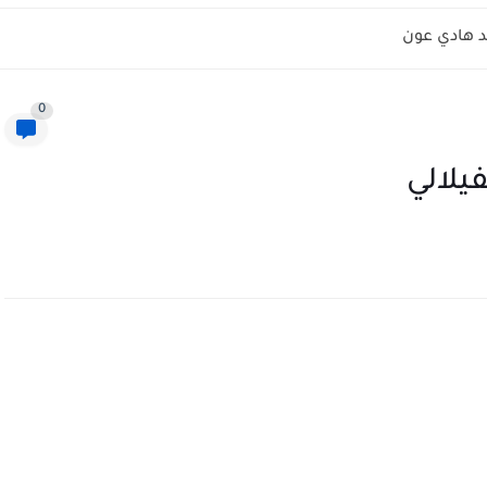
 هادي عون
0
يلالي