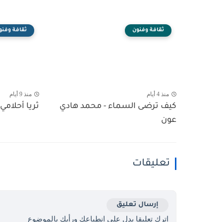
ثقافة وفنون
ثقافة وفنو
منذ 4 أيام
منذ 9 أيام
كيف ترضى السماء - محمد هادي
ثريا أحلامي 
عون
تعليقات
إرسال تعليق
اترك تعليقا يدل على انطباعك ورأيك بالموضوع