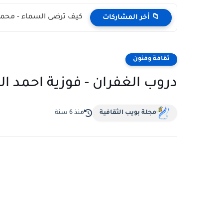
كيف ترضى السماء - محمد
📁 أخر المشاركات
ثقافة وفنون
دروب الغفران - فوزية احمد الف
مجلة بويب الثقافية
منذ 6 سنة