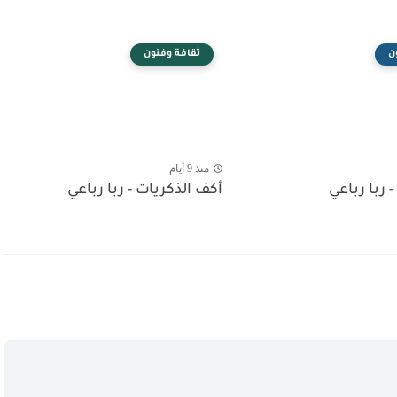
ن
ثقافة وفنون
منذ 9 أيام
- ربا رباعي
أكف الذكريات - ربا رباعي