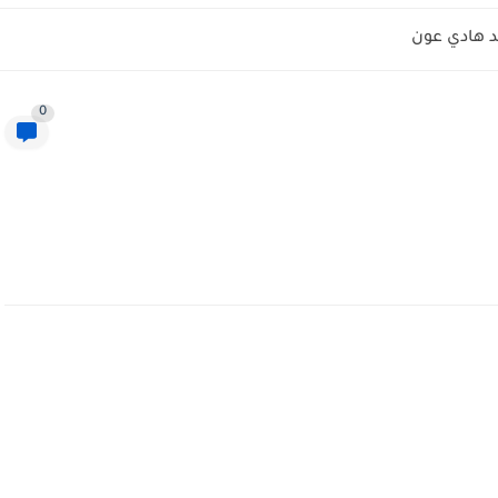
 هادي عون
0