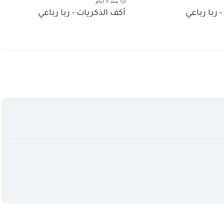
منذ 9 أيام
- ربا رباعي
أكف الذكريات - ربا رباعي