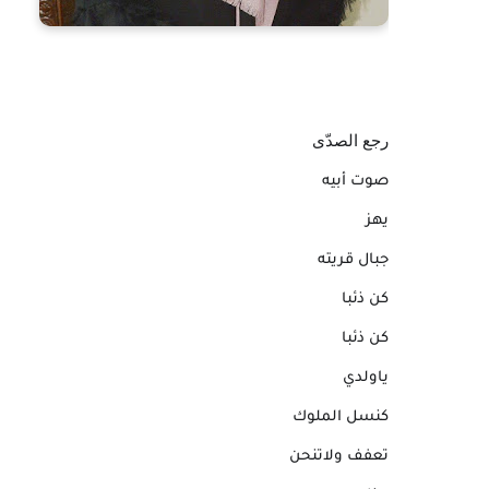
رجع الصدّى
صوت أبيه
يهز
جبال قريته
كن ذئبا
كن ذئبا
ياولدي
كنسل الملوك
تعفف ولاتنحن