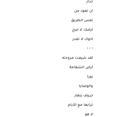
حذار
ان تعود من
نفس الطريق
ارضك لا تبرح
اخوك لا تغدر
• • •
لقد شيعت مروءته
أرض الشهامة
بورا
والوصايا
جروف ينهار
ترابها مع الأيام
لا هو