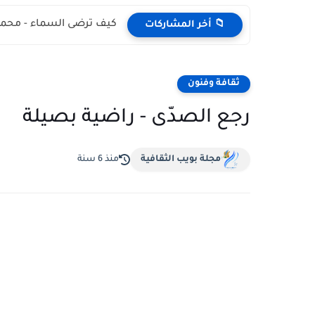
كيف ترضى السماء - محمد
📁 أخر المشاركات
ثقافة وفنون
رجع الصدّى - راضية بصيلة
مجلة بويب الثقافية
منذ 6 سنة