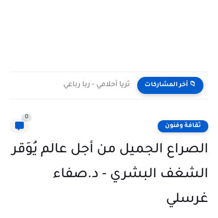
ثريا أحلامي - ربا رباعي
📁 أخر المشاركات
0
ثقافة وفنون
الصراع الجميل من أجل عالم يُوَقر
الشغف البشري - د.صفاء
غرسلي