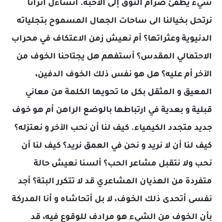
شيء يطفئ ضرام التوق إلى الأحبة. أتساءل أتُرَانَا
نرتحل بخيالنا الى ساحات الجمال المسموح بتجلياته
الدنيوية وعثراتها؟ أم نعيش زمن الاعتكاف في محراب
الاحتمالي المقدس؟ أستفهم هل يجتاحنا الخوف من
الآخر أم عليه؟ هل هو نفس ذلك الخوف الدفين،
المعيق و المثقل بكل ما تحويها الكلمة من معاني
قبلية و بعدية في ارتباطها بالوضع الراهن أم هو خوف
جديد متجدد الكيمياء. كيف لنا أن نحب الآخر و نعتزله؟
كيف لنا أن لا نريد و نحن في العمق نريد؟ كيف لنا أن
نحب ولا نتقبل مشاعر الحب؟ ألسنا نعيش حالة
متفردة من الهذيان المشاعري قد لا تتكرر البتة؟ أجد
نفسى أتحدى ذلك الخوف، لا بل أتحاشاه و أنا المدركة
بأن الخوف من الشيء هو مرادف للوقوع فيه، قد