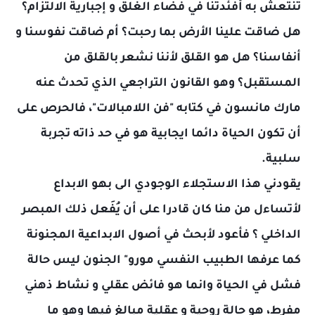
تنتعش به أفئدتنا في فضاء الغلق و إجبارية الالتزام؟
هل ضاقت علينا الأرض بما رحبت؟ أم ضاقت نفوسنا و
أنفاسنا؟ هل هو القلق لأننا نشعر بالقلق من
المستقبل؟ وهو القانون التراجعي الذي تحدث عنه
مارك مانسون في كتابه "فن اللامبالات"، فالحرص على
أن تكون الحياة دائما ايجابية هو في حد ذاته تجربة
سلبية.
يقودني هذا الاستجلاء الوجودي الى بهو الابداع
لأتساءل من منا كان قادرا على أن يُفَعل ذلك المبصر
الداخلي ؟ فأعود لأبحث في أصول الابداعية المجنونة
كما عرفها الطبيب النفسي مورو" الجنون ليس حالة
فشل في الحياة وانما هو فائض عقلي و نشاط ذهني
مفرط، هو حالة روحية و عقلية مبالغ فيها وهو ما