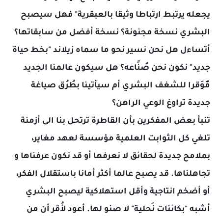
يجعله يرتبط ارتباطا وثيقا بالعبقرية" فهل سيصبح
البشري نسخة مجنونة؟ نسخة أفضل من سابقاتها؟
أتساءل هل نحن نسير نحو ما سماه زيلاند "بخط حياة
جديد" نكون نحن صُنًاعه؟ هل سيكون عالمنا الجديد
مٌوَقرا للشغف البشري أم سيأتينا بطُرُق صياغة
جديدة تراوغ الوعي الراهن؟
تنبأ بعض المفكرين بأن القاطرة ترتحل بنا الى أزمنة
تلغي كل الثوابت العلمية مؤسسة لعهد مغاير،
بملامح جديدة لحقائق لا نعرفها أو قد نكون عرفناها و
تجاهلناها. قد يصبح عالما أكثر أمانا باستقلال الفكر،
أو أضخم انتاجية وأقل استهلاكية ليصبح البشري
أشبه "بكائنات نَحلية" لا صنو لها. أعود لأُقر أن من