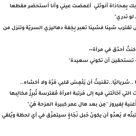
مُربك بِمحاذاة أنوثتي أغمضت عيني وأنا أستحضر مقطعا
 تقترب شيئا فشيئا تعبر بِخِفة دهاليزي السريّة وتنزل من
ُ أحدّق في مرآة٠٠
ُرياليّا..تمّنيتُ أن يَلْمِسَ قلبي مَرّة ولا أخشاه..
لتي أحَالَتني فيه إلى مَرتبة امرأة مُفترسة تُبرِزُ مخالِبها
ع أُغنية لِفيروز ''مِن بعد هال عمر كبيرة المزحة هَيْ"
بتُه لا يَعدُو أن يكونَ حَبل نَجَاةٍ سيتمزّق في أي لحظة ويُلقي