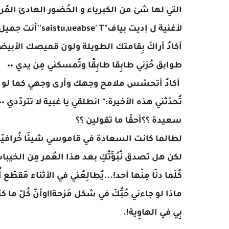
التي لها شئ من الكبرياء و الحُضور الهادئ ال
لأغنية ل إديت بياف"saistu,ueabse' T''أنت جميل لو تدري"
أكادُ أراكَ بِقامتك الطويلة ولون قميصك الأبيض
طوابق حُزني طابِقا طابِقًا وتُمسكني مِن يدي ٠٠
أكادُ أتحسّس ملامح وجهك وأرى وجهي كما لو كنت
تُحدّثني هذه الأخيرة:" انطلقي يا غبية لا تتردّدي ٠٠ تستحقين أن تكوني سعيدة"
سعيدة ؟؟أحقّا ما تقولين ؟؟
لطالما كانت السعادة في قاموسي شيئَا خُرافيّا ..س
لكن هل تصدق نُبُوَّتُكِ بعد هذا العُمر مِن الخيبات ا
كُلّما دنَا مِنْها أحد!...يُطالِعُني في الأثناء مَقطَ
ماذا لو جاءني حُبُّكَ في شكل مَزحة!!وأنّ كُلّ ما كت
بِي في الهاوِية!.