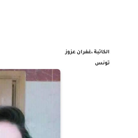
الكاتبة ،غفران عزوز
تونس