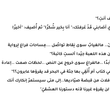
ف أنتِ؟"
 أصَابني مُذْ عَرفتك:" أنا بِخير شُكرًا" ثم أُضيف: "أخيرًا
 قبلْ.. مالغيابُ سوى نِقاط تواصُل ...مِساحات فراغ لِرواية
ين هذه اللعبة جيّدا ألستِ كاتبة؟"
تك أبدًا ..مالفراغ سوى خروج عن النص ..لحظات صمت ..إعادة
ي كتاب أم أُلْقِي بها جثة في البحر قد يقرؤها عابرون؟؟"
فلات من قبضة صيّاديها..إلى متى سيستمرّ إنكارك أنك
لن يقرؤه غيرنا لأنه دستورنا العشقيّ"