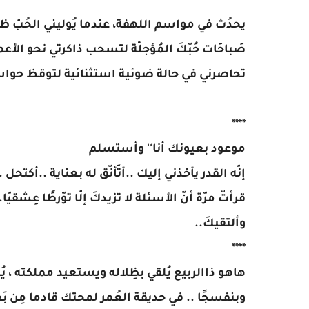
يحدُث في مواسم اللهفة، عندما يُوليني الحُبّ ظهره و
صَباحَات حُبّكَ المُؤجلّة لتسحب ذاكرتي نحو الأ
تحاصرني في حالة ضوئية استثنائية لتوقظ حواسي و
****
موعود بعيونك أنا'' وأستسلم
إنّه القدر يأخذني إليك ..أتَأنّق له بعناية ..أكتحل .
قرأتّ مرّة أنّ الأسئلة لا تزيدكَ إلّا توّرطًا عِشقيّ
وألتقيكَ..
****
هاهو ذاالربيع يُلقي بظِلاله ويستعيد مملكته ، يُزه
وبنفسجًا .. في حديقة العُمر لمحتك قادما مِن بَع