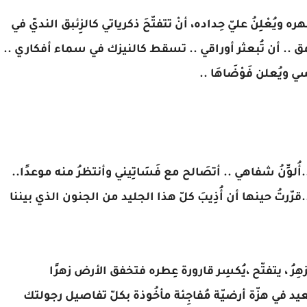
يُعْلِنُ عليّ حِداده، أنْ تتفتّحَ ذكرياتي كالزِئبق النديّ في
عمق .. أن تُبعثر أوراقي .. تسقط كالنيزك في سماء أفكاري ..
يُعلن فَوْضَاهَا ..
.أُلوِّنُ شفاهي .. أتصَالح مع فَسَاتِيني وأنتظرُ منه موعدًا..
ا..قرّرتُ حينها أن أُذِيبَ كلّ هذا الجليد من الجنون الذي بيننا
ِرُ ، يتفتّح ،يُكسِر قارورة عِطره فتخفق الأرض زهرًا
يد في هزّة أرضيّة مُفاجِئة مأخُوذة بكلّ تفاصيل رجولتك