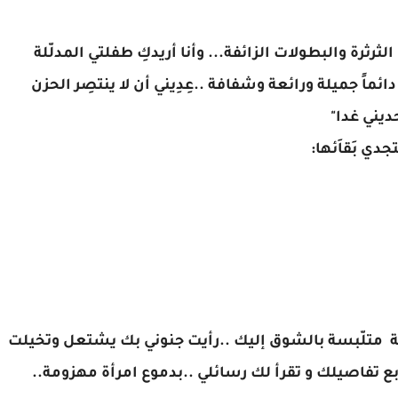
 الثرثرة والبطولات الزائفة... وأنا أريدكِ طفلتي المدلّلة
ائماً جميلة ورائعة وشفافة ..عِدِيني أن لا ينتصِر الحزن
ديني غدا"
ي بَقاَئها:
 متلّبسة بالشوق إليك ..رأيت جنوني بك يشتعل وتخيلت
ع تفاصيلك و تقرأ لك رسائلي ..بدموع امرأة مهزومة..