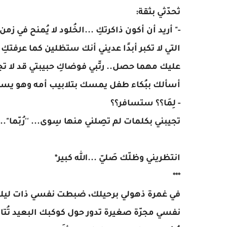
ثحدّثي بثقة:
-" أريد أن أكون ذاكرتكِ ...الخُلود لا يُمنح في زمن
التي لا تكبر أبدًا عديني أنك ستظلين كما عرفتكِ د
عليك مهما حصل.. رتِّبي فوضاكِ حبيبتي قد لا تج
أسألك ببُكاء طفل يمسك بتلابيب أمه وهو يستجد
- لِمَا؟؟ ستسافر؟؟
تجيبني بكلمات لم تصِلني منها سِوى... ''رُبّما"..
انتظريني وظلّك صَليّ ...الله كبير*
***
في غمرة ذهولي برحيلك، ضبطت نفسي ذات ليلة
نفسي مجرّة صغيرة تدور حول كوكبك البعيد تُتاب