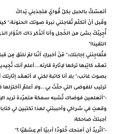
أتمسّكُ بالحبل بكلّ قُوايَ فتجذبني يَداكَ
وقَبل أنْ أتكلّم تُفاجئني نبرة صوتك الحنونة:" كي
أُجِيبُكَ بشئ من الخَجل وأنا أتذّكر ذاك الدُوَار الذي
التقينا!"
فتُفاجِئني إجابتك:" مَنْ أخبركِ أنّنا لمْ نلتق مِن
تعمّد كاتِبها تركها لإثارة قارئه...أعلم أنك تُجِيد
بصوت غائب:" بلا أنا كاتبة لكني لا أتعمّد إثار
ترتيب للفوضى التي حلّتْ بي ..ولا أعلمُ أأختزلها ف
-"أتعلمين فوضاك تُشبه سمكة متمرّدة تريد الإ
وقعتِ في شراكي وأحببتني لهذا تكتبين لي كتابا 
أجبتكَ ضاحكة:
-"أتُريدُ أن أمنحك خُلودًا أدبيّا أم عِشقيّا ؟"