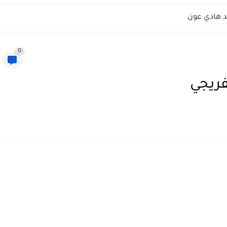
 هادي عون
0
فريجي