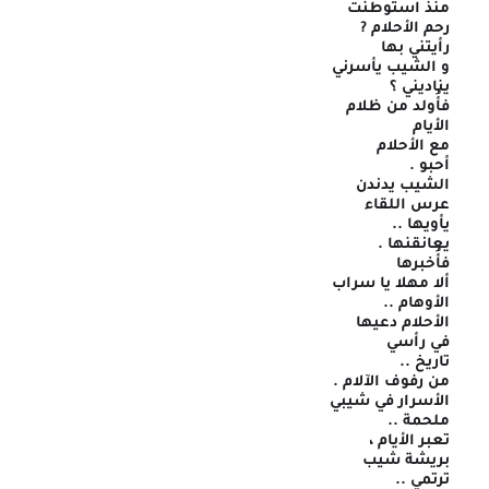
منذ استوطنت
رحم الأحلام ?
رأيتني بها
و الشيب يأسرني
يناديني ؟
فأُولد من ظلام
الأيام
مع الأحلام
أحبو .
الشيب يدندن
عرس اللقاء
يأويها ..
يعانقنها .
فأُخبرها
ألا مهلا يا سراب
الأوهام ..
الأحلام دعيها
في رأسي
تاريخ ..
من رفوف الآلام .
الأسرار في شيبي
ملحمة ..
تعبر الأيام ،
بريشة شيب
ترتمي ..