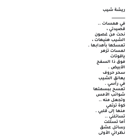
ريشة شيب
-----------
في همسات ..
قصيدتي ،
نحت من غصون
الشيب هنيهات ،
تمسكها بأهدابها .
لمسات تزهر
ياقوتات
فوق ذا السفح
الأبيض .
سحر حروف
يعانق الشيب
في رأسي .
تمسح ببسمتها
شوائب الأمس
وتجعل منه ..
كوة ترتمي
منها إلى قلبي .
تسائلني ..
أما تسللت
رسائل عشق
نظراتي الأولى