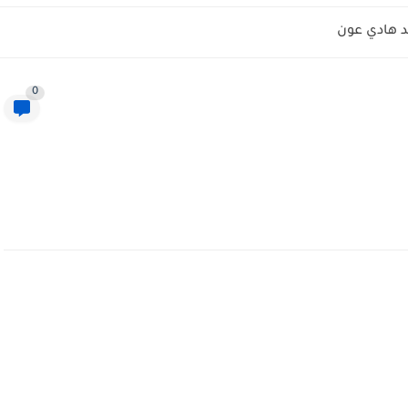
 هادي عون
0