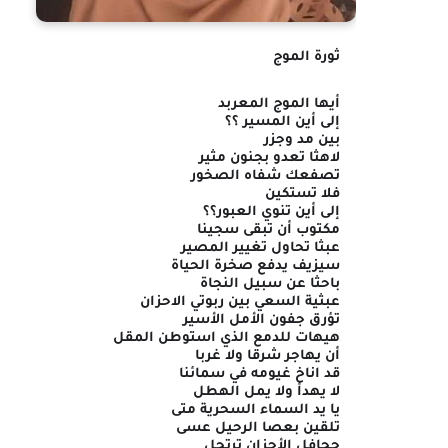
ثورة الموج
أيها الموج المعربد
إلى أين المسير ؟؟
بين مد وجزر
لاهثا تعدو بجنون مثير
تصفعك شفاه الصخور
فلا تستكين
إلى أين تنوي العبور؟؟
مكتوب أن تبقى سجينا
عبثا تحاول تغيير المصير
سيزيف يدفع صخرة الحياة
باحثا عن سبيل النجاة
عبثية السعي بين ربوتي الاحزان
تؤرق جفون الأمل الأسير
هيهات للدمع الذي استوطن المقل
أن يهاجر شرقا ولا غربا
قد اناخ غيومه في سمائنا
لا يهدأ ولا يمل الهطل
يا يد السماء السحرية متى
تلقين بعصا الرحيل عسى
جحافل الأحزان ترتحل