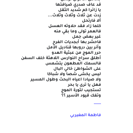
قد عاف صدري ضيافتها
يا زائرا كم شديد الثقل
زدت عن ثلاث وثلاث وثلاث...
ألا فارتحل
كلما زاد فقد حلاوته العسل
فالعمر تولى وما بقي منه
غير بعض جمل
فاحشر بها أبجديات الفرح
وأنر بين دروبها قناديل الأمل
حرر الموج من عبثية العدو
أطلق سراح النوارس اللاهثة خلف السفن
فالسمك المطعون يتشمس
على الشواطئ خالي البال
ليس يخشى شصا ولا شباكا
ولا صيادا اعياه البحث وطول المسير
فهل يا ترى يا بحر
تستجيب لثورة الموج
وتفك قيود الأسير ؟؟
------
فاطمة المغيربي