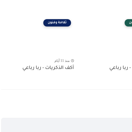
ن
ثقافة وفنون
منذ 11 أيام
- ربا رباعي
أكف الذكريات - ربا رباعي