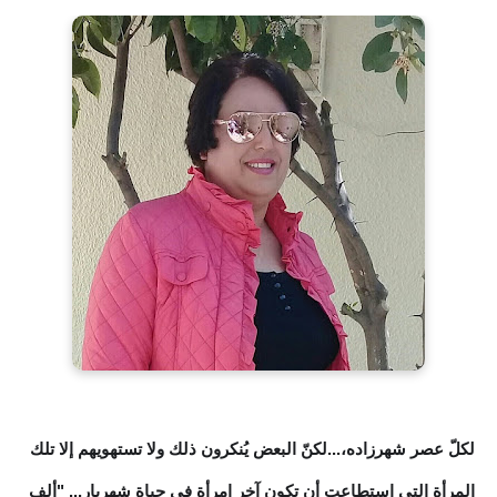
لكلّ عصر شهرزاده،...لكنّ البعض يُنكرون ذلك ولا تستهويهم إلا تلك
المرأة التي استطاعت أن تكون آخر امرأة في حياة شهريار... "ألف