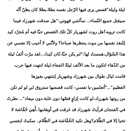
ليلة وليلة"قصص يرى فيها الرّجل نفسه بطلا،بطلا كان يظنّ أنّه
سيقتل جميع النّساء... سألتني قهوتي:"هل صدقت شهرزاد فيما
كانت ترويه؟هل روت لشهريار كلّ تلك القصص حبّا فيه أم
مُجرّد كيد
لِتُنقذ نفسها من موت ينتظرها صباحا؟ ولأنّني لا أجيب إلا نفسي عن
هذا السّؤال،همستُ لها:"لم يكن حبّا،كان كيدا،...لقد مرّت ألفُ ليلة
من الدّهاء لتكون ما بعد الألف ليلةُ الجفاء،ليلة انتهت فيها حرب
قامت ليال طوال بين شهرزاد وشهريار لِتنتهي بفوزها
العظيم"..."أتعلمين-يا نفسي- كانت قصصها ستروق لي لو لم تكن
من روتها شهرزاد،لو كانت لِرَاوٍ قصّها دون غاية،دون ميعاد"... نظرتُ
في الفنجان فرأيتُ شهرزاد قد غرقت في أوهامها..أَهِيَ خُفّاشة لا
تحيا إلا في الظّلام؟وهل تكيد الخُفّاشة في الظّلام.. سكبتُ لنفسي