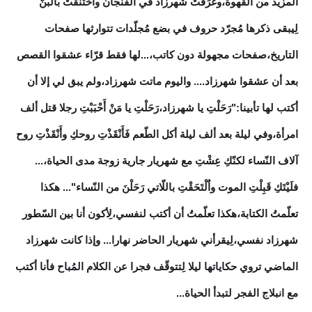
المزيد من القهوة،وغَرَقَتْ شهرزاد في الفنجان واٌختنقتْ بالبنّ
لِيبقى ذكرها مُجرّد حروف في بضع مُجلّدات تتوارثها صفحات
التاريخ،صفحات مجهولة دون كاتب،...لها فقط قرّاء عشقوا القصص
بعد أن عشقوا شهرزاد.... واليوم ماتت شهرزاد،ولم يبق لي إلا أن
أكتب لها تأبينا:"رَحَلْتِ يا شهرزاد،رَحَلْتِ يا مَنْ أَحْبَبْتِ رجلا قتل ألف
امرأة،وفي ليلة بعد ألف ليلة أكل الطّعم فَأَنْقَذْتِ روحكِ وأَنْقَذْتِ روح
آلاف النّساء لكنّكِ عِشْتِ مع شهريار جارية زوجة مدى الحياة،...
فلَيْتَكِ قَبِلْتِ الموت واٌلْتَحَقْتِ باللّاتي رَحَلْنَ من النّساء"... هكذا
تعلّمتُ الكتابة،هكذا تعلّمتُ أن أكتب لنفسي،لِأكون أنا بين السّطور
شهرزاد نفسي،لِيقرأني شهريار الحاضر نهارا... وإذا كانت شهرزاد
الماضي تروي حكاياتها ليلا لِتتوقّف فجرا عن الكلام المُباح فأنا أكتب
مع انبلاج الفجر لتبدأ الحياة...