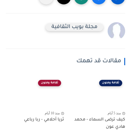
مجلة بويب الثقافية
مقالات قد تهمك
ثقافة وفنون
ثقافة وفنون
منذ 5 أيام
منذ 10 أيام
كيف ترضى السماء - محمد
ثريا أحلامي - ربا رباعي
هادي عون