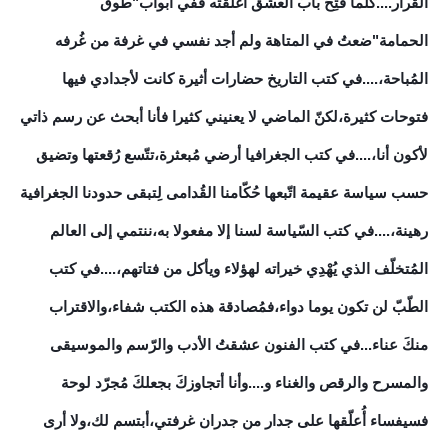
القرار....كلّما فُتِحَ بابُ العشق أغلقته ففي أبواب"طوق
الحمامة"ضعتُ في المتاهة ولم أجد نفسي في غرفة من غُرفه
المُباحة،....في كتب التاريخ حضارات أثيرة كانت لأجدادي فيها
فتوحات كثيرة،لكنّ الماضي لا يعنيني كثيرا فأنا أبحث عن رسم ذاتي
لأكون أنا،....في كتب الجغرافيا أرضي مُبعثرة،تتّسع رُقعتها وتضيق
حسب سياسة عقيمة اتّبعها حُكّامنا القُدامى لِتبقى حدودنا الجغرافية
رهينة،....في كتب السّياسة لسنا إلا مفعولا به،ننتمي إلى العالم
المُتخلّف الذي يُهْدِي خيراته لهؤلاء ويأكل من فتاتهم،....في كتب
الطّبّ لن تكون يوما دواء،فمُصادقة هذه الكتب شفاء،والاقتراب
منكَ عناء...في كتب الفنون عشقتُ الأدب والرّسم والموسيقى
والمسرح والرقص والغناء و....وأنا أتجاوزكَ بجعلكَ مُجرّد لوحة
فسيفساء أُعلّقها على جدار من جدران غرفتي،أبتسم لك،ولا أرى