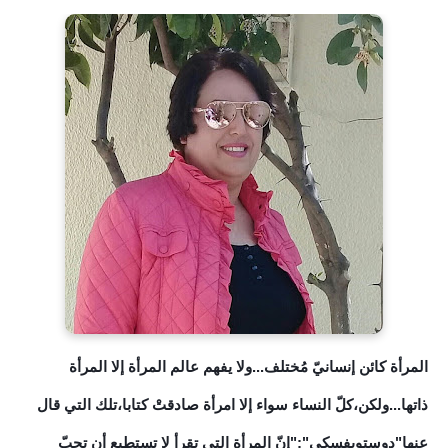
المرأة كائن إنسانيّ مُختلف...ولا يفهم عالم المرأة إلا المرأة
ذاتها...ولكن،كلّ النساء سواء إلا امرأة صادقتْ كتابا،تلك التي قال
عنها"دوستويفسكي":"إنّ المرأة التي تقرأ لا تستطيع أن تحبّ