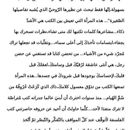
بسهولة،إنّها فقط تبحث عن نظيرها الرّوحيّ الذي يُشبه تفاصيلها
الصّغيرة"... هذه المرأة التي تعيش بين الكتب هي الأشدّ
ذكاء...مشاعرها:كلمات تكتبها لك متى تشاء،نظرات تسحرك بها
بجفاء،ابتسامات تأخذكَ إلى أعلى سماء،...وتقلّبات قد تجعلها تراك
مُجرّد شيء من الأشياء... من تحضن
كتابا قد تستغني عن حضن
رجل، هي أنثى عاشقة لرُقيّكَ قبل وسامتكَ،لعقلكَ قبل
قلبكَ،لإحساسكَ بوجودها قبل شرودكَ في جسدها...هذه المرأة
تمنعها الكتب من تذوّق معسول كلامكَ،ذاك الذي كَرَعَتْ حُرُوفُهُ من
سُمِِّ الهُيام... منذ سنوات اخترتُ أن أبنيَ عالما جدرانه كتب مُتراصّة
لا تترك منفذا لأحد،...كلّما حاولتُ أن أحيد عن حروفه حاصرتني كتب
الفلسفة لأتوقّف عند كلّ المواقف بالتّفكّر والتّبصّر ثمّ أتّخذ