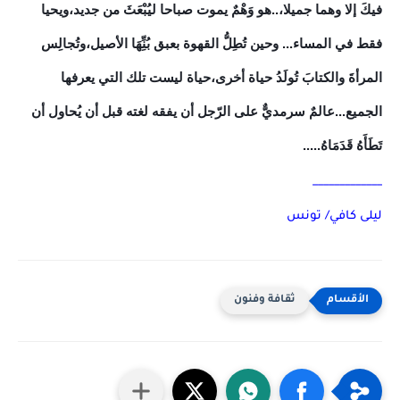
فيكَ إلا وهما جميلا،..هو وَهْمٌ يموت صباحا ليُبْعَثَ من جديد،ويحيا
فقط في المساء... وحين تُطِلُّ القهوة بعبق بُنِِّهَا الأصيل،وتُجالِس
المرأةَ والكتابَ تُولَدُ حياة أخرى،حياة ليست تلك التي يعرفها
الجميع...عالمٌ سرمديٌّ على الرّجل أن يفقه لغته قبل أن يُحاول أن
تَطَأَهُ قَدَمَاهُ.....
_____________
ليلى كافي/ تونس
ثقافة وفنون