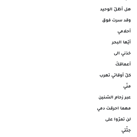
هل أظلّ الوحيد
وقد سرت فوق
أحلامي
أيّها البحر
خذني الى
أعماقكَ
كلّ أوقاتي تهرب
منّي
عبر زحام السّنين
مهما احرقت دمي
لن تمرّوا على
جثّتي