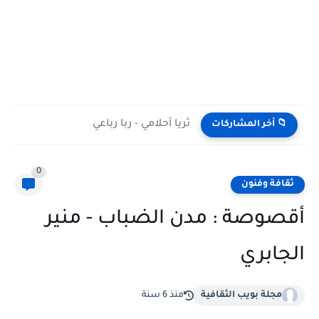
ثريا أحلامي - ربا رباعي
📁 أخر المشاركات
0
ثقافة وفنون
أقصوصة : مدن الضباب - منير
الجابري
مجلة بويب الثقافية
منذ 6 سنة