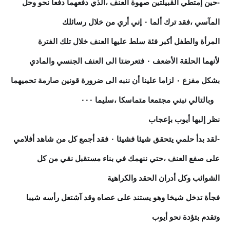
-حين إمتطي القبيلتين صهوة العنف ،الذي دفعهما دفعا نحو وحل
المآسي ،فقد ترك ألما ٠ إني أري من خلال رسائلك
المرأة والطفل أكبر فئة سلط عليها العنف خلال تلك الفترة
لأنهما الحلقة الأضعف ٠ فتعرضتا الى العنف الجنسي والمادي
بشكل مفزع ٠ لزاما علينا أن ننبه الى ضرورة قونين صارمة تحميهما
٠ وبالتالي نبني مجتمعا متماسكا ،سليما ٠٠٠
نظر إليها أيوب بإعجاب
-لقد بدأ حلمي يتحقق شيئا فشيئا ٠ فقد أجمع كل من شاهد أفلامي
على صفع العنف ،حتي ننهمك في بناء مستقبل نقي من كل
الشوائب وكل أدران الحقد والكراهية
فجأة تدخل شيخا وهو يستند على عصاه وقد آشتعل رأسه شيبا
وتقدم بتؤدة نحو أيوب