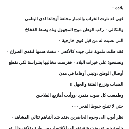
بلاده ٠
فهي قد نثرت الخراب والدمار مخلفة أوجاعا لدي اليتامي
والثكالي ٠ ركب الوطن موج المجهول وتاه وسط الفخاخ
التي نصبت له من قبل قوي خارجية ٠
فقد ظلت ملتوية على جيده كالأفعي ٠ تنفث،سمها لتغذي الصراع ٠
وتستحوذ على خيرات البلاد ٠ فغرست مخالبها بشراسة لكي تقطع
أوصال الوطن ،وتبني أوهاما في مدن
الضباب وتزرع الفتنة والجهل !!
وطمست كل صوت متمرد ،ووأدت أهازيج الفلاحين
حتي لا تنبلج خيوط الفجر ٠٠٠
نظر أيوب الى وجوه الحاضرين ،فقد شد آنتباهم تتالي المشاهد ٠
خاصة حين تعرضت شقيقته الى الاغتصاب من طرف ثلاثة رجال ثم