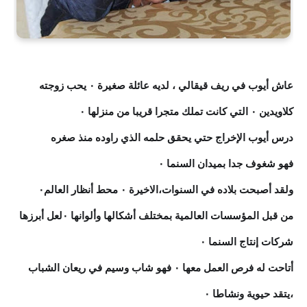
عاش أيوب في ريف قيقالي ، لديه عائلة صغيرة ٠ يحب زوجته
كلاويدين ٠ التي كانت تملك متجرا قريبا من منزلها ٠
درس أيوب الإخراج حتي يحقق حلمه الذي راوده منذ صغره
فهو شغوف جدا بميدان السنما ٠
ولقد أصبحت بلاده في السنوات،الاخيرة ٠ محط أنظار العالم٠
من قبل المؤسسات العالمية بمختلف أشكالها وألوانها ٠لعل أبرزها
شركات إنتاج السنما ٠
أتاحت له فرص العمل معها ٠ فهو شاب وسيم في ريعان الشباب
،يتقد حيوية ونشاطا ٠