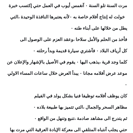
مرت السنة تلو السنة ٠ آنغمس أيوب في العمل حتي إكتسب خبرة
٠خولت له إنتاج أفلام خاصة به ٠لأنه يعتبرها النافذة الوحيدة ،التي
يطل من خلالها على أبناء طنه ٠
فأخذ من الحلم والأمل سلاحا ،وعقد العزم على الوصول الى
كل أرياف البلاد ٠ فآشتري سيارة قديمة وبدأ رحلته ٠
كلما وجد قرية ،يذهب اليها ٠ يقوم في الأصيل بالإشهار والإعلان عن
موعد عرض أفلامه مجانا ٠ يبدأ العرض خلال ساعات المساء الاولي
٠
كان يوظف أفلامه توظيفا فنيا بشكل يولد في الفيلم
مظاهر السحر والجمال ،التي تتميز بها طبيعة بلاده ٠
ثم يتدرج الى مشاهد صادمة ،تنبع وتنهل من الواقع ٠
حتي يجلب آنتباه المتلقي الى معركة الإبادة العرقية التي مرت بها