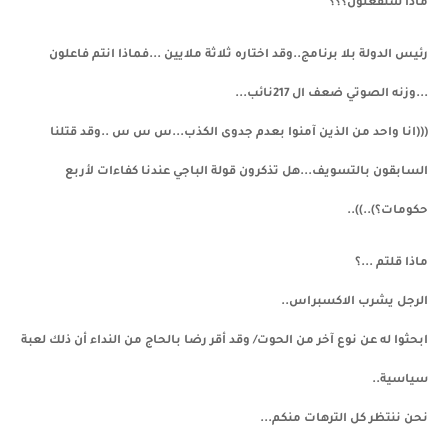
ماذا ستفعلون؟؟؟
رئيس الدولة بلا برنامج..وقد اختاره ثلاثة ملايين ...فماذا انتم فاعلون
...وزنه الصوتي ضعف ال 217نائب...
(((انا واحد من الذين آمنوا بعدم جدوى الكذب...س س س ..وقد قتلنا
السابقون بالتسويف...هل تذكرون قولة الباجي عندنا كفاءات لأربع
حكومات؟)..))..
ماذا قلتم ...؟
الرجل يشرب الاكسبراس..
ابحثوا له عن نوع آخر من الحوت/ وقد أقر رضا بالحاج من النداء أن ذلك لعبة
سياسية..
نحن ننتظر كل الترهات منكم...