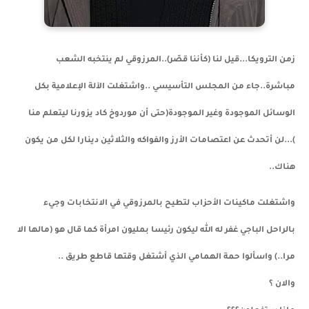
زمن الترويكا...قيل لنا (كأننا قصّر)..المرزوقي لم ينتخبه الشعب
مباشرة..جاء من ال
مجلس التأسيسي ..واشتغلت الآلة الإعلامية بكل
الوسائل الموجودة وغير الموجودة(حتى أن موردوخ كاد يزورنا ليتعلم منا
)...لن أتحدث عن اعتصامات الأرز والفواكه والثلاثين دينارا لكل من يكون
هناك..
واشتغلت ماكينات الأحزاب لتطيح بالمرزوقي في الانتخابات وجيء
بالراحل الباجي غفر له الله ليكون رئيسا بمليون امرأة كما قال هو (مالها الا
مرا..) واسألوا حمة الهمامي الذي أشتغل وقتها قاطع طريق ..
والان ؟