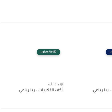
ن
ثقافة وفنون
منذ 8 أيام
- ربا رباعي
أكف الذكريات - ربا رباعي