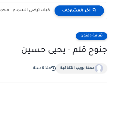
كيف ترضى السماء - محمد
📁 أخر المشاركات
ثقافة وفنون
جنوح قلم - يحيى حسين
مجلة بويب الثقافية
منذ 6 سنة