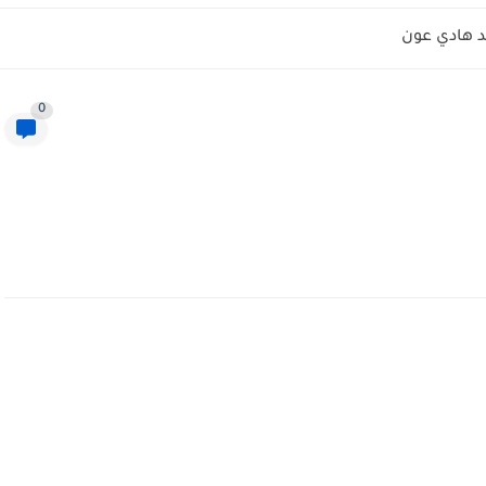
 هادي عون
0