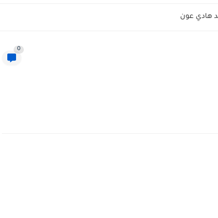
 هادي عون
0