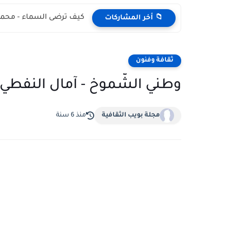
كيف ترضى السماء - محمد
📁 أخر المشاركات
ثقافة وفنون
وطني الشّموخ - آمال النفطي
مجلة بويب الثقافية
منذ 6 سنة