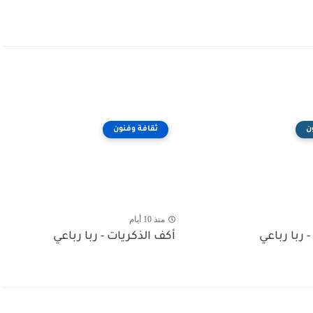
ن
ثقافة وفنون
منذ 10 أيام
- ربا رباعي
أكف الذكريات - ربا رباعي