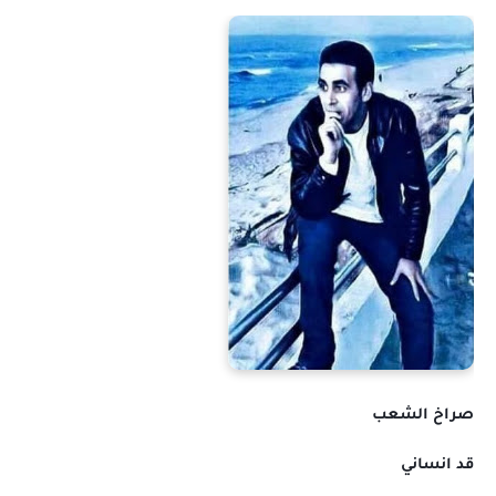
صراخ الشعب
قد انساني