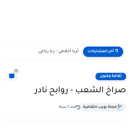
ثريا أحلامي - ربا رباعي
📁 أخر المشاركات
0
ثقافة وفنون
صراخ الشعب - روابح نادر
مجلة بويب الثقافية
منذ 7 سنة