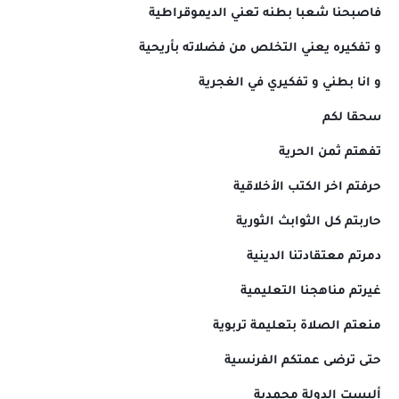
فاصبحنا شعبا بطنه تعني الديموقراطية
و تفكيره يعني التخلص من فضلاته بأريحية
و انا بطني و تفكيري في الغجرية
سحقا لكم
تفهتم ثمن الحرية
حرفتم اخر الكتب الأخلاقية
حاربتم كل الثوابث الثورية
دمرتم معتقادتنا الدينية
غيرتم مناهجنا التعليمية
منعتم الصلاة بتعليمة تربوية
حتى ترضى عمتكم الفرنسية
أليست الدولة محمدية