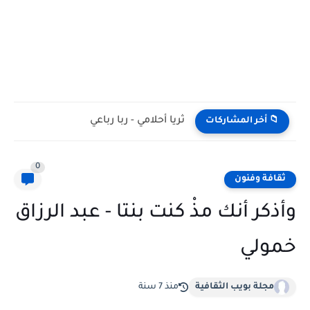
ثريا أحلامي - ربا رباعي
📁 أخر المشاركات
0
ثقافة وفنون
وأذكر أنك مذْ كنت بنتا - عبد الرزاق
خمولي
مجلة بويب الثقافية
منذ 7 سنة