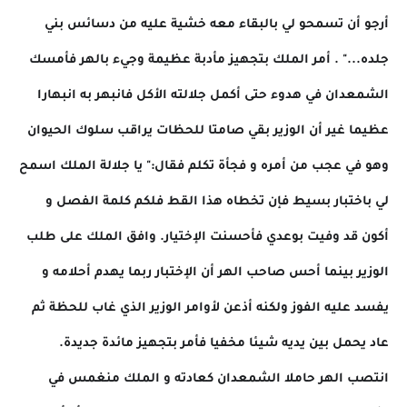
أرجو أن تسمحو لي بالبقاء معه خشية عليه من دسائس بني
جلده..." . أمر الملك بتجهيز مأدبة عظيمة وجيء بالهر فأمسك
الشمعدان في هدوء حتى أكمل جلالته الأكل فانبهر به انبهارا
عظيما غير أن الوزير بقي صامتا للحظات يراقب سلوك الحيوان
وهو في عجب من أمره و فجأة تكلم فقال:" يا جلالة الملك اسمح
لي باختبار بسيط فإن تخطاه هذا القط فلكم كلمة الفصل و
أكون قد وفيت بوعدي فأحسنت الإختيار. وافق الملك على طلب
الوزير بينما أحس صاحب الهر أن الإختبار ربما يهدم أحلامه و
يفسد عليه الفوز ولكنه أذعن لأوامر الوزير الذي غاب للحظة ثم
عاد يحمل بين يديه شيئا مخفيا فأمر بتجهيز مائدة جديدة.
انتصب الهر حاملا الشمعدان كعادته و الملك منغمس في