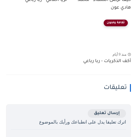
كيف ترضى السماء - محمد
ثريا أحلامي - ربا رباعي
هادي عون
ثقافة وفنون
منذ 9 أيام
أكف الذكريات - ربا رباعي
تعليقات
إرسال تعليق
اترك تعليقا يدل على انطباعك ورأيك بالموضوع