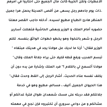
الأعطيات ولكن الخيبة كانت مآل الجميع حتى احتاروا في أمرهم
.ذات يوم جاءهم رجل يسعى من أقصى المدينة يحمل هرا جميل
المنظر هادئ الطباع مطيع لسيده. أدخله حاجب القصر معلنا
حضوره أمام الملك و الوزير وبعض الحاشية فتهللت أسارير
الرجل و شعر بالنخوة وهو يخطو خطوات الواثق بنفسه. تكلم
الوزير فقال:" أرنا ما لديك عل مولانا يجد في هديتك مبتغاه "
تبسم المدرب ورفع قطه قليلا حتى يراه جلالة الملك وقال:"
مولانا أتسمح لي بالكلام ؟" فرد الملك بإشارة من يده دون أن
يكلف نفسه عناء الحديث. أشار الرجل إلى القط وحدث فقال:"
هذا الحيوان الجميل أليف ، مسالم، مطيع وهو في خدمة
جلالتكم فقد دربته على مسك شمعدان طوال فترة غدائكم أو
عشائكم و من دواعي سروري أن تختبروه فإن نجح في مهمته