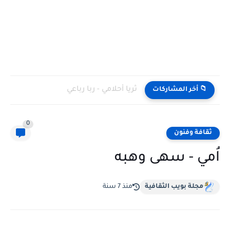
ثريا أحلامي - ربا رباعي
📁 أخر المشاركات
0
ثقافة وفنون
اُمي - سهى وهبه
مجلة بويب الثقافية
منذ 7 سنة