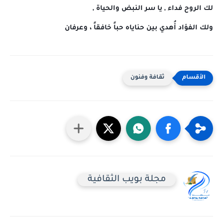
لك الروح فداء , يا سر النبض والحياة ,
ولك الفؤاد أُهدي بين حناياه حباً خافقاً ، وعرفان
ثقافة وفنون
مجلة بويب الثقافية