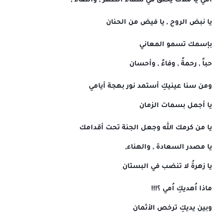
أُمي يا ملاك يحلق في سماء الطهر , والنقاء ,
يا نبض الروح , يا فيض من الحنان
بإسمك تسمو المعاني
حباً , رحمةً , وفاءً , وأحسان
ومن سنا عينيكِ أستمد نور بهجة أيامي
يا أجمل بسمات الزمان
يا من كرمك الله وجعل الجنة تحت أقدامك
يا مصدر السعادة , والهناء,
يا زهرةُ لا تنضب في البستان
ماذا اُهديكِ اُمي ؟!!!
وبين يديكِ ترخص الأثمان