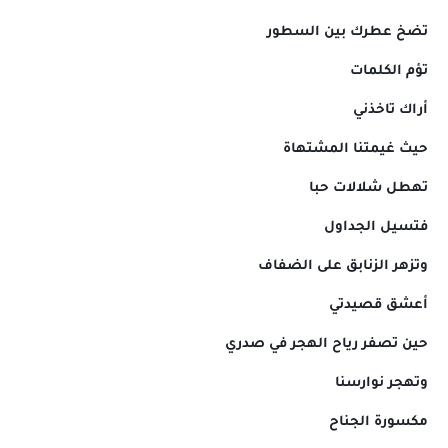
تضخ عطرك بين السطور
تؤم الكلمات
أراك تاخذني
حيث غيمتنا المشتهاة
تهطل شلالات حبا
فتسيل الجداول
وتزهر الزنابق على الضفاف
أعشق قصيدتي
حين تصفر رياح الهجر في صدري
وتهجر نوارسنا
مكسورة الجناح