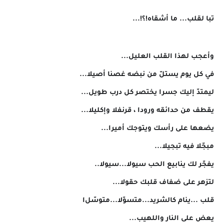
تبا لقلب... ما أشقاه!؟!...
وأعجب لهذا القلب العليل...
في كل يوم يستلّ من نبضه غصنا أصيلا...
ليمتدّ إليك جسرا يختصر كل درب طويل...
يقطف من حدائقه ورودا ، قرنفلا وإكليلا...
يضعها على رأسك ويتوجك أميرا...
مبجّلا فيه تبجيلا...
يفجّر لك ينابيع الحب سيولا...سيولا..
لتزهر على ضفاف قلبك حقولا...
قلب ...ينام كالشريد...متسوّلا...متوسّل
ا
يعض على النار واللهيب...