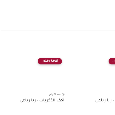
ن
ثقافة وفنون
منذ 9 أيام
- ربا رباعي
أكف الذكريات - ربا رباعي