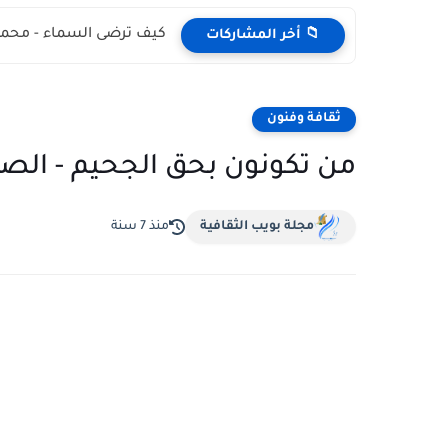
كيف ترضى السماء - محمد
📁 أخر المشاركات
ثقافة وفنون
من تكونون بحق الجحيم - الص
مجلة بويب الثقافية
منذ 7 سنة