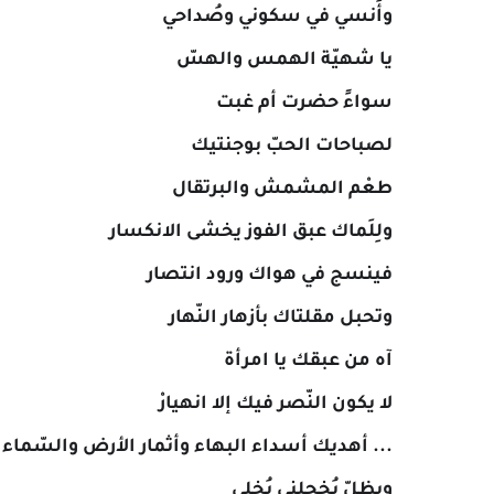
وأُنسي في سكوني وصُداحي
يا شهيّة الهمس والهسّ
سواءً حضرت أم غبت
لصباحات الحبّ بوجنتيك
طعْم المشمش والبرتقال
ولِلَماك عبق الفوز يخشى الانكسار
فينسج في هواك ورود انتصار
وتحبل مقلتاك بأزهار النّهار
آه من عبقك يا امرأة
لا يكون النّصر فيك إلا انهيارْ
... أهديك أسداء البهاء وأثمار الأرض والسّماء
ويظلّ يُخجلني بُخلي