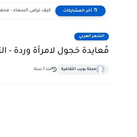
كيف ترضى السماء - محمد
📁 أخر المشاركات
الشعر العربي
مُعايدة خجول لامرأة وردة - ال
مجلة بويب الثقافية
منذ 7 سنة