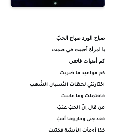
صباح الورد صباح الحبّ
يا امرأة أحببت في صمت
كم أمنيات فاتتني
كم مواعيد ما ضربت
اختارتني لحظات النّسيان الشّهب
فاحتملت وما عاتبت
من قال إنّ الحبّ عتبْ
فقد جنى وجار وما أحبْ
كذا أومأت الرّيشة فكتبت