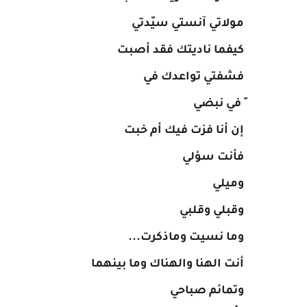
مولاتي آنستي سيّدتي
كيفما ناديتك فقد أصبت
فشفتي تواعدك في
ّ في نبضي
إن أنا فزت فيك أم خبت
فأنت سؤلي
وميلي
وقبلي وقلبي
وما نسيت وماذكرت...
أنت الهنا والهناك وما بينهما
وتمائم صباحي